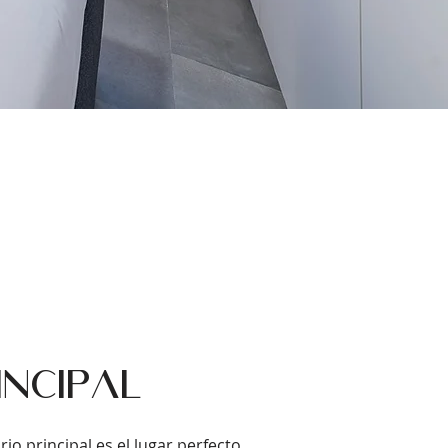
incipal
io principal es el lugar perfecto